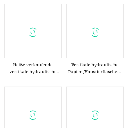
Karton, Folie, äußeres
äußeres
Verpackungsmaterial
Verpackungsmaterial
Heiße verkaufende
Vertikale hydraulische
vertikale hydraulische
Papier-/Haustierflaschen-
Ballenpresse /
Ballenpresse – Fabrikpreis
Plastikflaschen-
Ballenpresse /
Strohballenpresse