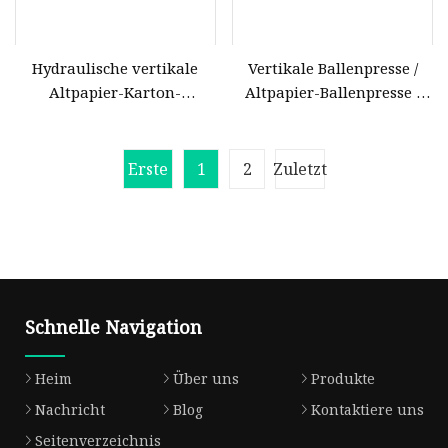
Hydraulische vertikale
Vertikale Ballenpresse /
Altpapier-Karton-
Altpapier-Ballenpresse /
Kunststoff-Vertikalpressen
China gebrauchte vertikale
Y82-60t
Ballenpresse aus Karton
Erste
1
2
Zuletzt
Schnelle Navigation
Heim
Über uns
Produkte
Nachricht
Blog
Kontaktiere uns
Seitenverzeichnis