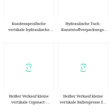
Kundenspezifische
Hydraulische Tuch-
vertikale hydraulische
Kunststoffverpackungs-
Ballenpresse für Altpapier,
Ballenpresse Y82-250,
Kunststoff, Metallschrott
vertikale Ballenpresse,
grundlegende Anpassung
Heißer Verkauf kleine
Heißer Verkauf kleine
vertikale Copmact-
vertikale Ballenpresse für
Ballenpresse für Altpapier,
Altpapier, Karton, Folie,