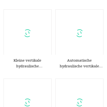
Papierpresse, hydraulische
Hydraulikballenpresse für
Pressballenpresse mit CE
Kunststoff-
Haustierflaschen
Kleine vertikale
Automatische
hydraulische
hydraulische vertikale
Ballenpressen zum Pressen
Papiertuch-
von Papier, Pappe und Folie
Haustierflaschen-Karton-
Ballenpresse