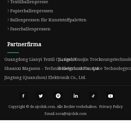
Textilballenpresse
Papierballenpressen
Ballenpressen für Kunststoffpaletten
Faserballenpressen
Partnerfirma
Guangdong Lianyi Textil Co., GmbH
Jiangsu Guojin Trocknungstechnolog
Shaanxi Magason - Technik Elektronik Co., Ltd
Guangzhou Funspace Technologyco.
Jingtong (Quanzhou) Elektronik Co., Ltd.
Copyright © de.njcclok.com, Alle Rechte vorbehalten.
Privacy Policy
Email
zora@njcclok.com