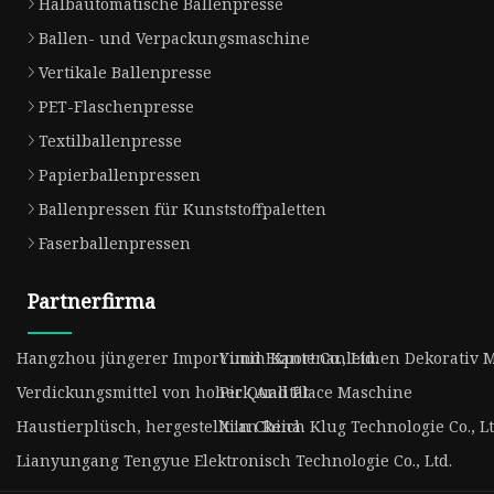
Halbautomatische Ballenpresse
Ballen- und Verpackungsmaschine
Vertikale Ballenpresse
PET-Flaschenpresse
Textilballenpresse
Papierballenpressen
Ballenpressen für Kunststoffpaletten
Faserballenpressen
Partnerfirma
Hangzhou jüngerer Import und Export Co., Ltd.
Yimin Kantenanleimen Dekorativ Ma
Verdickungsmittel von hoher Qualität
Pick And Place Maschine
Haustierplüsch, hergestellt in China
Xi'an Reich Klug Technologie Co., L
Lianyungang Tengyue Elektronisch Technologie Co., Ltd.