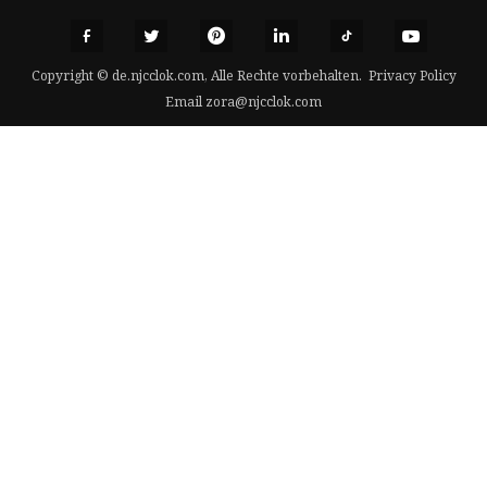
Copyright © de.njcclok.com, Alle Rechte vorbehalten.
Privacy Policy
Email
zora@njcclok.com