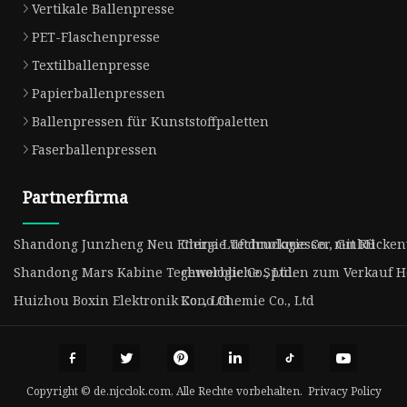
Vertikale Ballenpresse
PET-Flaschenpresse
Textilballenpresse
Papierballenpressen
Ballenpressen für Kunststoffpaletten
Faserballenpressen
Partnerfirma
Shandong Junzheng Neu Energie Technologie Co., GmbH
China Luftdruckmesser mit Rückenv
Shandong Mars Kabine Technologie Co., Ltd.
gewerbliche Spülen zum Verkauf He
Huizhou Boxin Elektronik Co ., Ltd .
Kono Chemie Co., Ltd
Copyright © de.njcclok.com, Alle Rechte vorbehalten.
Privacy Policy