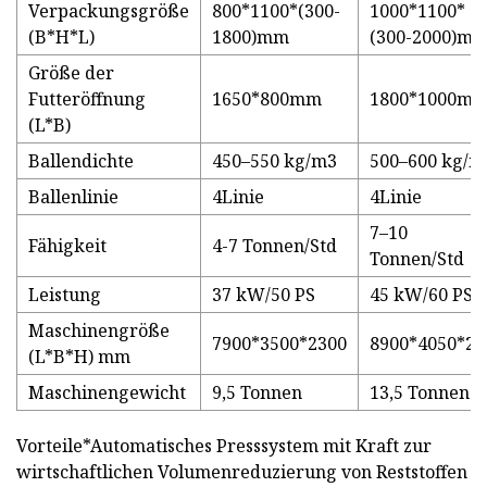
Verpackungsgröße
800*1100*(300-
1000*1100*
(B*H*L)
1800)mm
(300-2000)m
Größe der
Futteröffnung
1650*800mm
1800*1000m
(L*B)
Ballendichte
450–550 kg/m3
500–600 kg/m
Ballenlinie
4Linie
4Linie
7–10
Fähigkeit
4-7 Tonnen/Std
Tonnen/Std
Leistung
37 kW/50 PS
45 kW/60 PS
Maschinengröße
7900*3500*2300
8900*4050*24
(L*B*H) mm
Maschinengewicht
9,5 Tonnen
13,5 Tonnen
Vorteile*Automatisches Presssystem mit Kraft zur
wirtschaftlichen Volumenreduzierung von Reststoffen