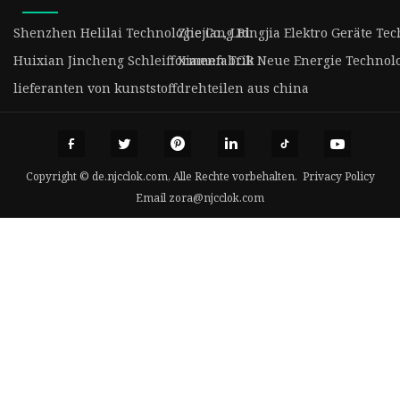
Shenzhen Helilai Technologie Co., Ltd
Zhejiang Bingjia Elektro Geräte Tech
Huixian Jincheng Schleifformenfabrik
Xiamen TOB Neue Energie Technolog
lieferanten von kunststoffdrehteilen aus china
Copyright © de.njcclok.com, Alle Rechte vorbehalten.
Privacy Policy
Email
zora@njcclok.com