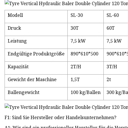
Modell
SL-30
SL-60
Druck
30T
60T
Leistung
7,5 kW
7,5 kW
Endgültige Produktgröße
890*610*500
900*610*
Kapazität
2T/H
3T/H
Gewicht der Maschine
1,5T
2t
Ballengewicht
100 kg/Ballen
300 kg/Ba
F1: Sind Sie Hersteller oder Handelsunternehmen?
A1: Wir sind ein professioneller Hersteller für die Hers