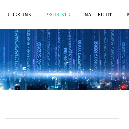
ÜBER UNS
PRODUKTE
NACHRICHT
Vollautomatische Ballenpresse
Zwei-Ram-Ballenpresse
Halbautomatische Ballenpresse
Ballen- und
Verpackungsmaschine
Vertikale Ballenpresse
PET-Flaschenpresse
Textilballenpresse
Papierballenpressen
Ballenpressen für