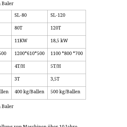
SL-80
SL-120
80T
120T
11KW
18,5 kW
500
1200*610*500
1100 *800 *700
4T/H
5T/H
3T
3,5T
llen
400 kg/Ballen
500 kg/Ballen
tellung von Maschinen über 10 Jahre.