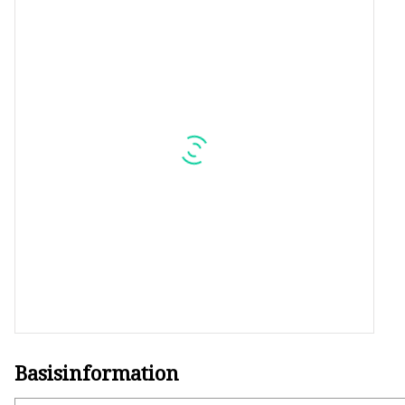
Kunststoffpaletten
Faserballenpressen
Marine-Ballenpressen
Zweikammer-Ballenpressen
Küchenballenpresse
Horizontale Ballenpresse
Kleine vertikale Ballenpresse
Reifenballenpressen
Basisinformation